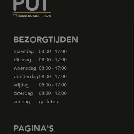
com
__u
nie
bez
ter
bez
iden
geb
Anal
BEZORGTIJDEN
een
wor
wan
maandag
08:00 - 17:00
geb
bro
dinsdag
08:00 - 17:00
het
een
woensdag
08:00 - 17:00
coo
waa
donderdag
08:00 - 17:00
and
de c
vrijdag
08:00 - 17:00
__utmz
6 maanden
Dit 
Google LLC
zaterdag
08:00 - 12:00
2 dagen
bel
.bezorgbakkerbooij.nl
die 
zondag
gesloten
doo
Ana
waa
eig
bez
kun
PAGINA'S
pre
kun