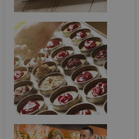
ASP.NET_SessionId
Sessi
Microsoft Corporation
webshop.bezorgbakkerbooij.nl